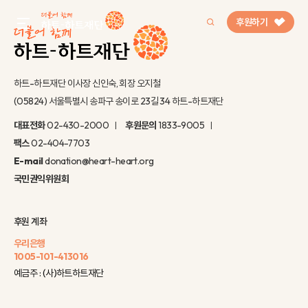
후원하기
gnb menu open
하트-하트재단 이사장 신인숙, 회장 오지철
(05824) 서울특별시 송파구 송이로 23길 34 하트-하트재단
인기 키워드
대표전화
02-430-2000
후원문의
1833-9005
#정기후원
#하트플레이스
#캠페인
#팬덤후원
팩스
02-404-7703
E-mail
donation@heart-heart.org
국민권익위원회
후원 계좌
우리은행
1005-101-413016
예금주 : (사)하트하트재단