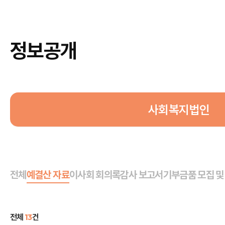
정보공개
사회복지법인
전체
예결산 자료
이사회 회의록
감사 보고서
기부금품 모집 및
전체
13
건