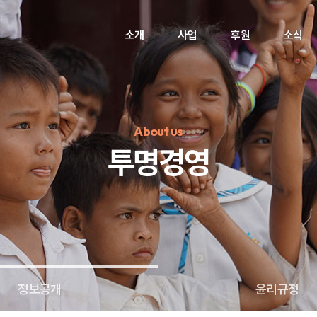
소개
사업
후원
소식
About us
투명경영
정기후원
#하트플레이스
#캠페인
#팬덤후원
정보공개
윤리규정