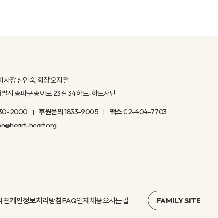
이사장 신인숙, 회장 오지철
울특별시 송파구 송이로 23길 34 하트-하트재단
30-2000
후원문의
1833-9005
팩스
02-404-7703
on@heart-heart.org
약관
개인정보처리방침
FAQ
인재채용
오시는길
FAMILY SITE