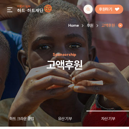
후원하기
gnb menu open
Home
후원
고액후원
인기 키워드
Sponsorship
#정기후원
#하트플레이스
#캠페인
#팬덤후원
고액후원
하트 크라운 클럽
유산 기부
자산 기부
고액후원