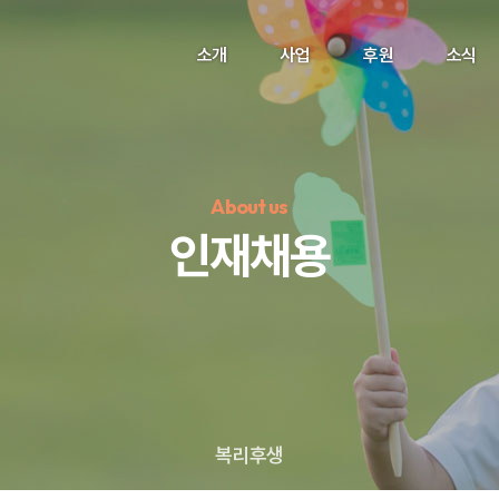
소개
사업
후원
소식
About us
인재채용
정기후원
#하트플레이스
#캠페인
#팬덤후원
복리후생