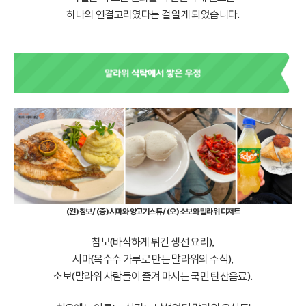
하나의 연결고리였다는 걸 알게 되었습니다.
(왼) 참보/ (중) 시마와 양고기스튜/ (오) 소보와 말라위 디저트
참보(바삭하게 튀긴 생선 요리),
시마(옥수수 가루로 만든 말라위의 주식),
소보(말라위 사람들이 즐겨 마시는 국민 탄산음료).