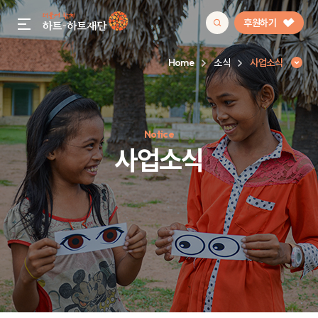
후원하기
gnb menu open
Home
소식
사업소식
인기 키워드
Notice
#정기후원
#하트플레이스
#캠페인
#팬덤후원
사업소식
사업소식