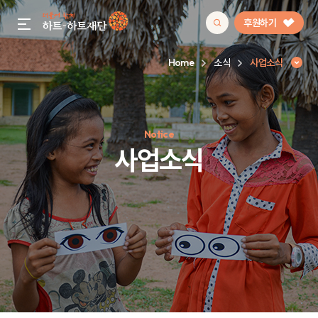
후원하기
gnb menu open
Home
소식
사업소식
인기 키워드
Notice
#정기후원
#하트플레이스
#캠페인
#팬덤후원
사업소식
사업소식