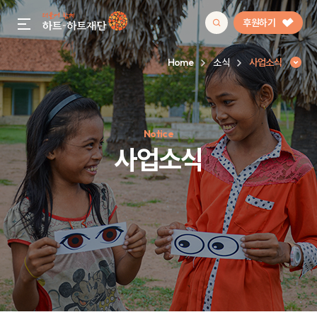
후원하기
gnb menu open
Home
소식
사업소식
인기 키워드
Notice
#정기후원
#하트플레이스
#캠페인
#팬덤후원
사업소식
사업소식