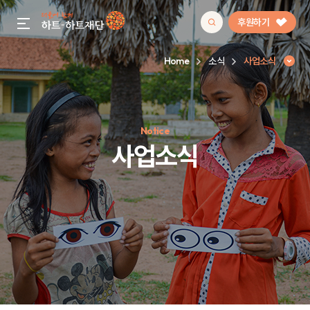
후원하기
gnb menu open
Home
소식
사업소식
인기 키워드
Notice
#정기후원
#하트플레이스
#캠페인
#팬덤후원
사업소식
사업소식