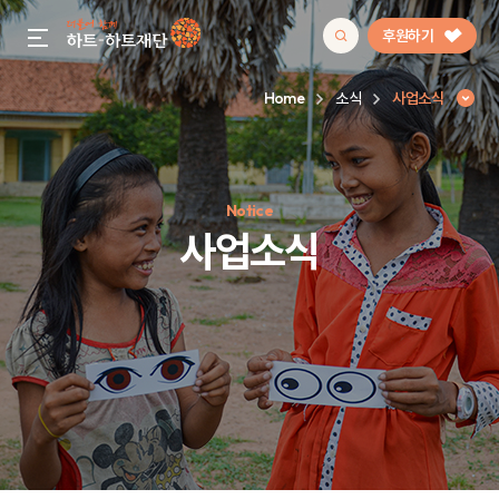
후원하기
gnb menu open
Home
소식
사업소식
인기 키워드
Notice
#정기후원
#하트플레이스
#캠페인
#팬덤후원
사업소식
사업소식