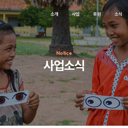
소개
사업
후원
소식
Notice
사업소식
정기후원
#하트플레이스
#캠페인
#팬덤후원