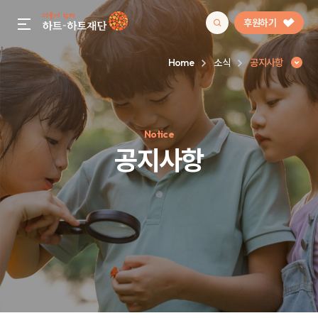
후원하기
gnb menu open
Home
소식
공지사항
인기 키워드
Notice
#정기후원
#하트플레이스
#캠페인
#팬덤후원
공지사항
공지사항