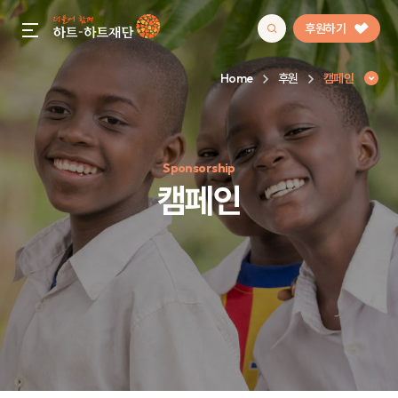
후원하기
gnb menu open
Home
후원
캠페인
인기 키워드
Sponsorship
#정기후원
#하트플레이스
#캠페인
#팬덤후원
캠페인
캠페인