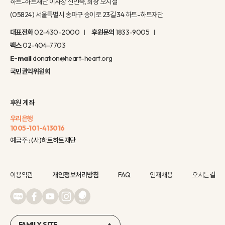
하트-하트재단 이사장 신인숙, 회장 오지철
(05824) 서울특별시 송파구 송이로 23길 34 하트-하트재단
대표전화
02-430-2000
후원문의
1833-9005
팩스
02-404-7703
E-mail
donation@heart-heart.org
국민권익위원회
후원 계좌
우리은행
1005-101-413016
예금주 : (사)하트하트재단
이용약관
개인정보처리방침
FAQ
인재채용
오시는길
FAMILY SITE