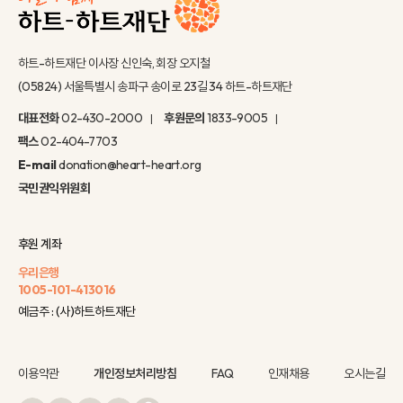
하트-하트재단 이사장 신인숙, 회장 오지철
(05824) 서울특별시 송파구 송이로 23길 34 하트-하트재단
대표전화
02-430-2000
후원문의
1833-9005
팩스
02-404-7703
E-mail
donation@heart-heart.org
국민권익위원회
후원 계좌
우리은행
1005-101-413016
예금주 : (사)하트하트재단
이용약관
개인정보처리방침
FAQ
인재채용
오시는길