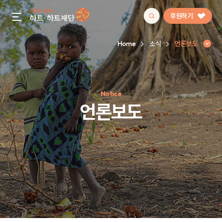
후원하기
gnb menu open
Home
소식
언론보도
인기 키워드
Notice
#정기후원
#하트플레이스
#캠페인
#팬덤후원
언론보도
언론보도