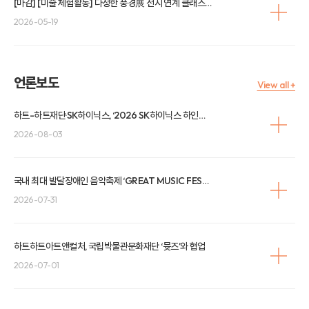
[마감] [미술 체험활동] 다정한 풍경展 전시 연계 클래스 체험 신청 안내
2026-05-19
언론보도
View all +
하트-하트재단·SK하이닉스, ‘2026 SK하이닉스 하인슈타인 올림피아드-AI챌린지&플레이’ 성료
2026-08-03
국내 최대 발달장애인 음악축제 ‘GREAT MUSIC FESTIVAL’ 10주년, 오는 9월 1일 코엑스 오디토리움에서 개최
2026-07-31
하트하트아트앤컬처, 국립박물관문화재단 ‘뮷즈’와 협업
2026-07-01