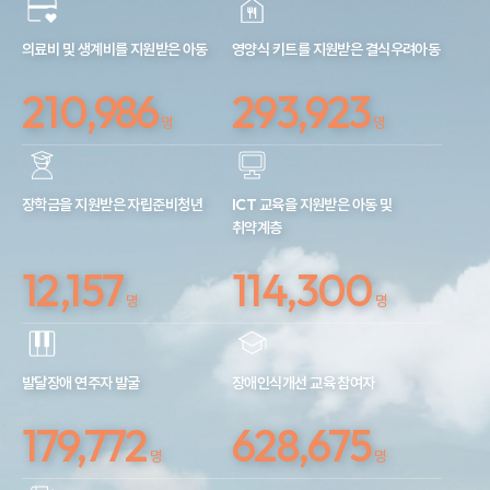
의료비 및 생계비를 지원받은 아동
영양식 키트를 지원받은 결식우려아동
210,986
293,923
명
명
장학금을 지원받은 자립준비청년
ICT 교육을 지원받은 아동 및
취약계층
12,157
114,300
명
명
발달장애 연주자 발굴
장애인식개선 교육 참여자
179,772
628,675
명
명