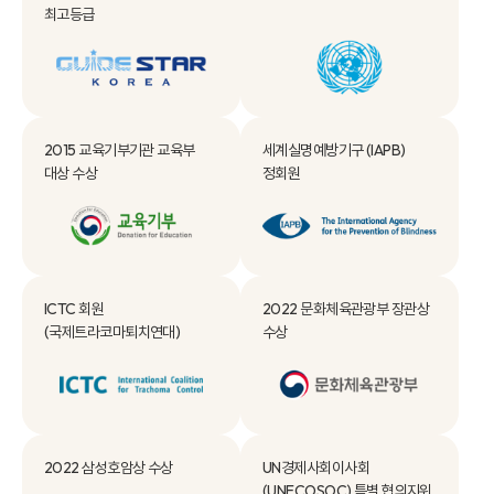
최고등급
2015 교육기부기관
교육부
세계실명예방기구
(IAPB)
대상 수상
정회원
ICTC 회원
2022 문화체육관광부
장관상
(국제트라코마퇴치연대)
수상
2022 삼성호암상 수상
UN경제사회이사회
(UNECOSOC)
특별 협의지위