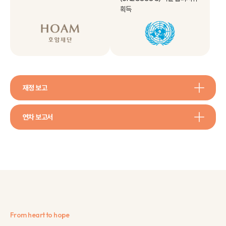
획득
재정 보고
연차 보고서
From heart to hope
Fro