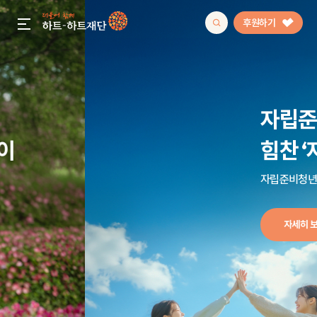
후원하기
gnb menu open
 관으로
자립준비청년들에게
인기 키워드
가는 다은이
힘찬 ‘자립박수’를 보내주세요!
#정기후원
#하트플레이스
#캠페인
#팬덤후원
캠페인
자립준비청년 지원 캠페인 | 자립박수
자세히 보기