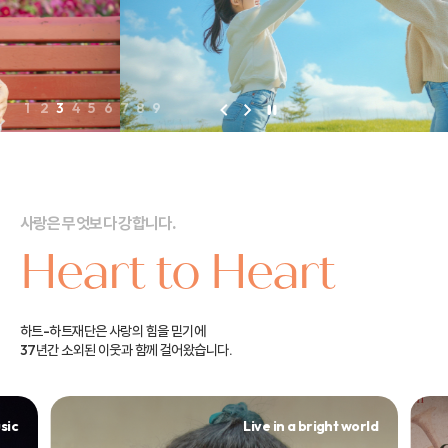
1
2
3
4
5
6
7
8
9
사랑은 무엇보다 강합니다.
Heart to Heart
하트-하트재단은 사랑의 힘을 믿기에
37년간 소외된 이웃과 함께 걸어왔습니다.
sic
Live in a bright world