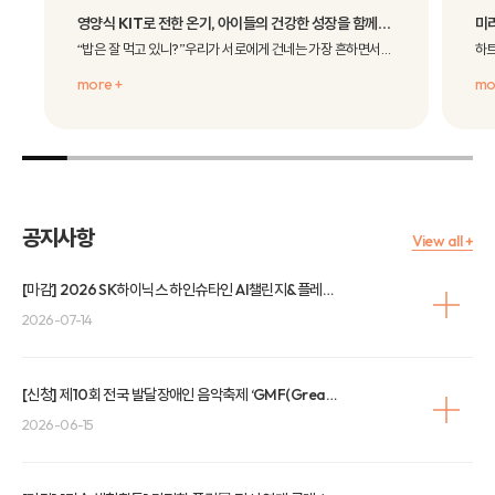
영양식 KIT로 전한 온기, 아이들의 건강한 성장을 함께합니다. 『방학 중 결식우려아동의 결식문제 해결을 위한 특식 KIT 지원사업』
미리
“밥은 잘 먹고 있니?”우리가 서로에게 건네는 가장 흔하면서도 다정한 안부의 인사입니다.학..
more +
mo
공지사항
View all +
[마감] 2026 SK하이닉스 하인슈타인 AI챌린지&플레이 사전 참가 등록 안내
2026-07-14
[신청] 제10회 전국 발달장애인 음악축제 ‘GMF(Great Music Festival)’ 관람 신청 안내
2026-06-15