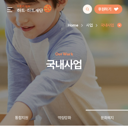
후원하기
gnb menu open
Home
사업
국내사업
인기 키워드
Our Work
#정기후원
#하트플레이스
#캠페인
#팬덤후원
국내사업
통합지원
역량강화
문화복지
국내사업