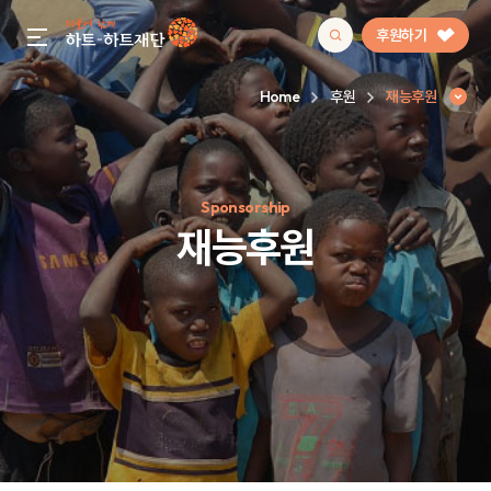
후원하기
gnb menu open
Home
후원
재능후원
인기 키워드
Sponsorship
#정기후원
#하트플레이스
#캠페인
#팬덤후원
재능후원
재능후원