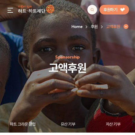
후원하기
gnb menu open
Home
후원
고액후원
인기 키워드
Sponsorship
#정기후원
#하트플레이스
#캠페인
#팬덤후원
고액후원
하트 크라운 클럽
유산 기부
자산 기부
고액후원