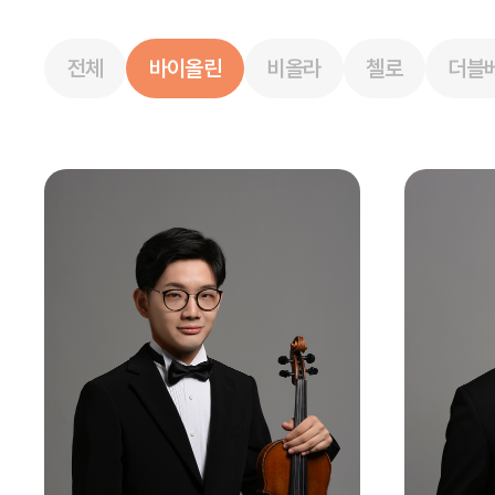
전체
바이올린
비올라
첼로
더블