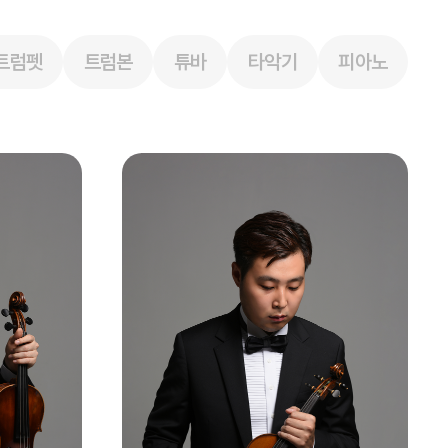
트럼펫
트럼본
튜바
타악기
피아노