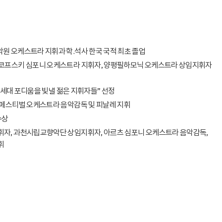
원 오케스트라 지휘과 학.석사 한국 국적 최초 졸업
이코프스키 심포니 오케스트라 지휘자, 양평필하모닉 오케스트라 상임지휘자
“차세대 포디움을 빛낼 젊은 지휘자들” 선정
 페스티벌 오케스트라 음악감독 및 피날레 지휘
수상
자, 과천시립교향악단 상임지휘자, 아르츠 심포니 오케스트라 음악감독,
휘