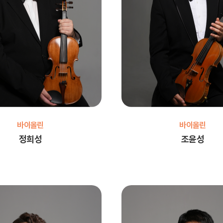
바이올린
바이올린
정희성
조윤성