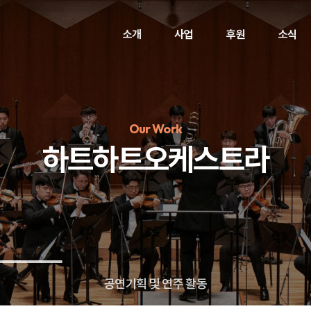
소개
사업
후원
소식
Our Work
하트하트오케스트라
정기후원
#하트플레이스
#캠페인
#팬덤후원
공연기획 및 연주 활동