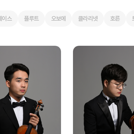
베이스
플루트
오보에
클라리넷
호른