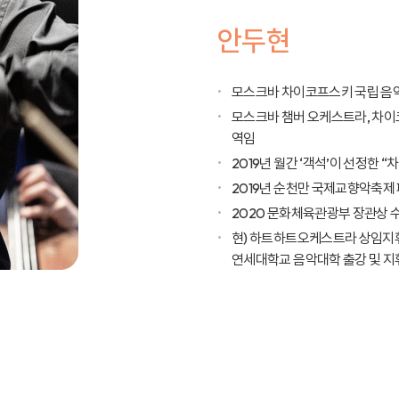
안두현
모스크바 차이코프스키 국립 음악
모스크바 챔버 오케스트라, 차
역임
2019년 월간 ‘객석’이 선정한 
2019년 순천만 국제교향악축제
2020 문화체육관광부 장관상 
현) 하트하트오케스트라 상임지휘
연세대학교 음악대학 출강 및 지