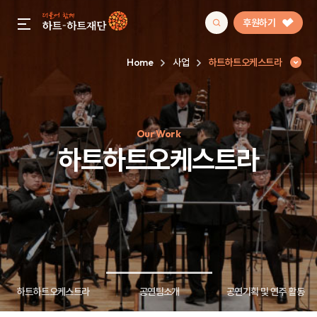
후원하기
gnb menu open
Home
사업
하트하트오케스트라
인기 키워드
Our Work
#정기후원
#하트플레이스
#캠페인
#팬덤후원
하트하트오케스트라
하트하트오케스트라
공연팀소개
공연기획 및 연주 활동
하트하트오케스트라