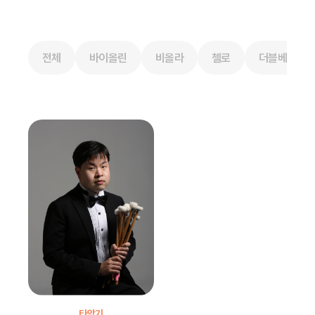
전체
바이올린
비올라
첼로
더블베이스
타악기