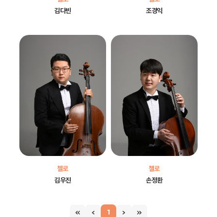
김다빈
조경익
첼로
첼로
김우진
손정환
1