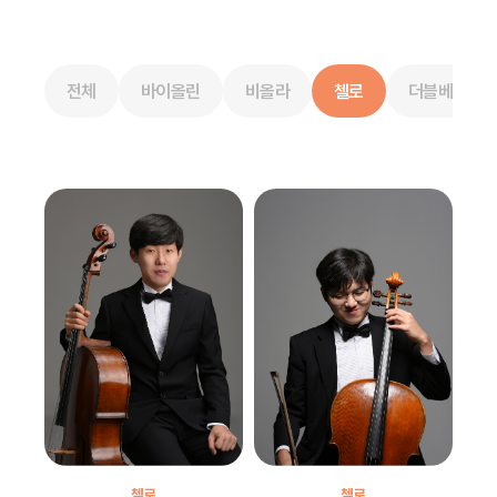
전체
바이올린
비올라
첼로
더블베이스
첼로
첼로