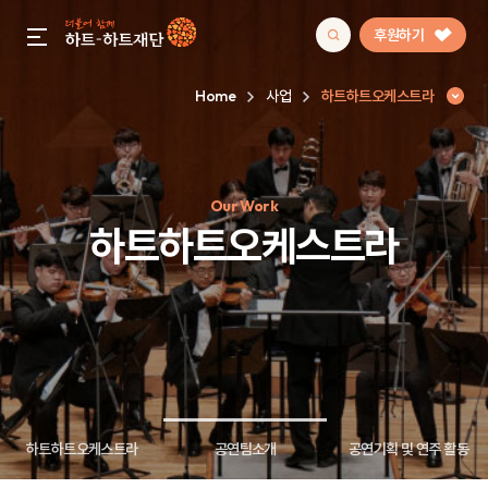
후원하기
gnb menu open
Home
사업
하트하트오케스트라
인기 키워드
Our Work
#정기후원
#하트플레이스
#캠페인
#팬덤후원
하트하트오케스트라
하트하트오케스트라
공연팀소개
공연기획 및 연주 활동
하트하트오케스트라